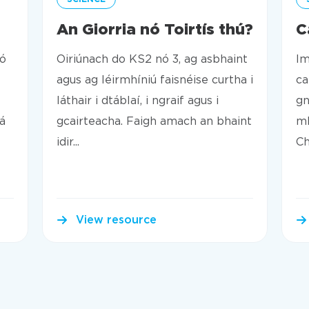
An Giorria nó Toirtís thú?
C
 ó
Oiriúnach do KS2 nó 3, ag asbhaint
Im
agus ag léirmhíniú faisnéise curtha i
ca
láthair i dtáblaí, i ngraif agus i
gn
á
gcairteacha. Faigh amach an bhaint
mh
idir...
Ch
View resource