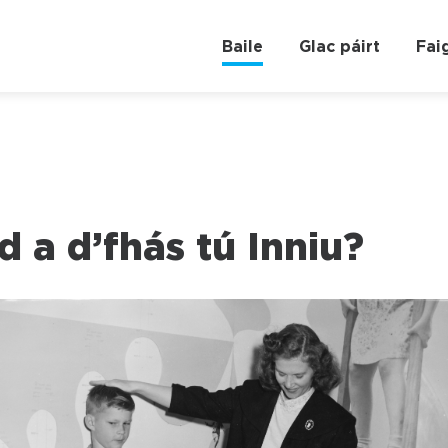
Baile
Glac páirt
Fai
 a d’fhás tú Inniu?