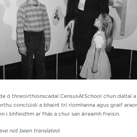
rde ó threoirthionscadal CensusAtSchool chun daltaí 
orthu conclúidí a bhaint trí ríomhanna agus graif arao
ann i bhfeidhm ar fhás a chur san áireamh freisin.
ve not been translated.