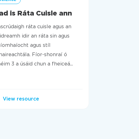
ad is Ráta Cuisle ann
Béile Breá
scrúdaigh ráta cuisle agus an
Baineann sé lei
idreamh idir an ráta sin agus
haghaidh gnío
íomhaíocht agus stíl
le haghaidh slá
aireachtála. Fíor-shonraí ó
oibre seo, féac
éim 3 a úsáid chun a fheiceá...
staitisticí ón Iod
View resource
View resou