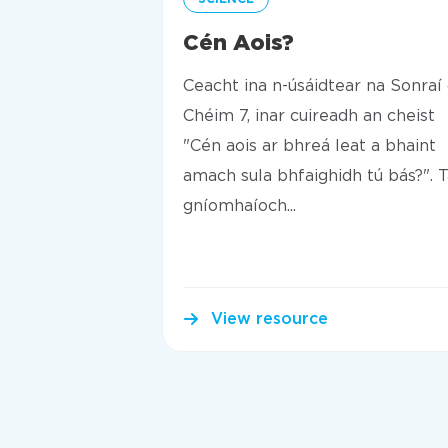
Cén Aois?
Ceacht ina n-úsáidtear na Sonraí
Chéim 7, inar cuireadh an cheist
"Cén aois ar bhreá leat a bhaint
amach sula bhfaighidh tú bás?". T
gníomhaíoch...
View resource