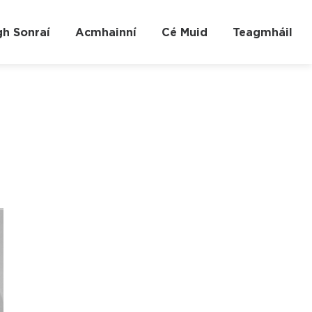
gh Sonraí
Acmhainní
Cé Muid
Teagmháil