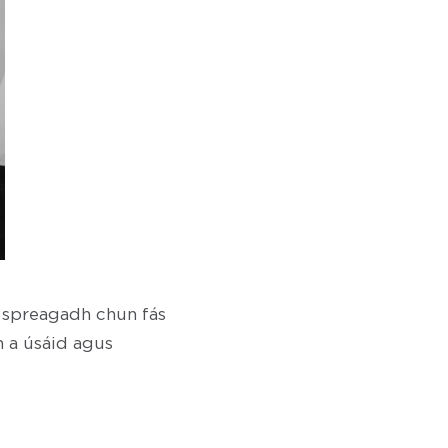
a spreagadh chun fás
n a úsáid agus