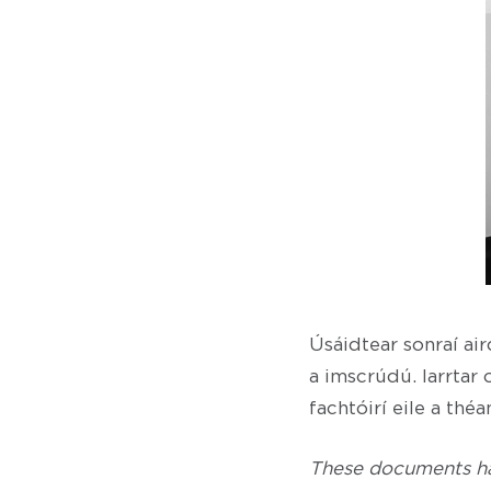
Úsáidtear sonraí ai
a imscrúdú. Iarrtar 
fachtóirí eile a thé
These documents ha