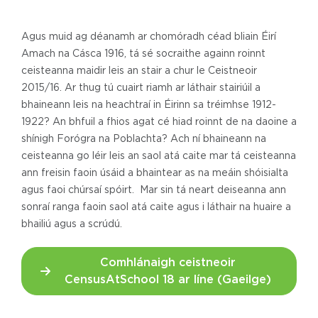
Agus muid ag déanamh ar chomóradh céad bliain Éirí
Amach na Cásca 1916, tá sé socraithe againn roinnt
ceisteanna maidir leis an stair a chur le Ceistneoir
2015/16. Ar thug tú cuairt riamh ar láthair stairiúil a
bhaineann leis na heachtraí in Éirinn sa tréimhse 1912-
1922? An bhfuil a fhios agat cé hiad roinnt de na daoine a
shínigh Forógra na Poblachta? Ach ní bhaineann na
ceisteanna go léir leis an saol atá caite mar tá ceisteanna
ann freisin faoin úsáid a bhaintear as na meáin shóisialta
agus faoi chúrsaí spóirt. Mar sin tá neart deiseanna ann
sonraí ranga faoin saol atá caite agus i láthair na huaire a
bhailiú agus a scrúdú.
Comhlánaigh ceistneoir
CensusAtSchool 18 ar líne (Gaeilge)