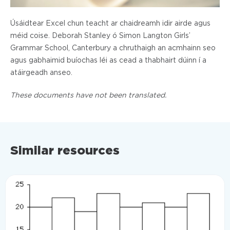
Úsáidtear Excel chun teacht ar chaidreamh idir airde agus
méid coise. Deborah Stanley ó Simon Langton Girls’
Grammar School, Canterbury a chruthaigh an acmhainn seo
agus gabhaimid buíochas léi as cead a thabhairt dúinn í a
atáirgeadh anseo.
These documents have not been translated.
Similar resources