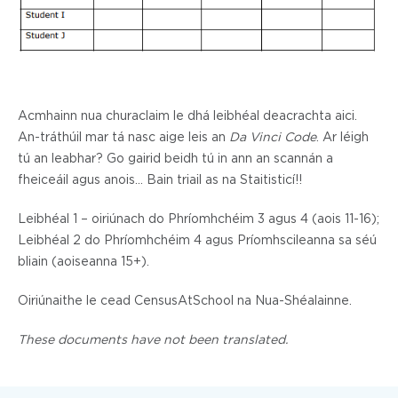
Acmhainn nua churaclaim le dhá leibhéal deacrachta aici.
An-tráthúil mar tá nasc aige leis an
Da Vinci Code
. Ar léigh
tú an leabhar? Go gairid beidh tú in ann an scannán a
fheiceáil agus anois… Bain triail as na Staitisticí!!
Leibhéal 1 – oiriúnach do Phríomhchéim 3 agus 4 (aois 11-16);
Leibhéal 2 do Phríomhchéim 4 agus Príomhscileanna sa séú
bliain (aoiseanna 15+).
Oiriúnaithe le cead CensusAtSchool na Nua-Shéalainne.
These documents have not been translated.