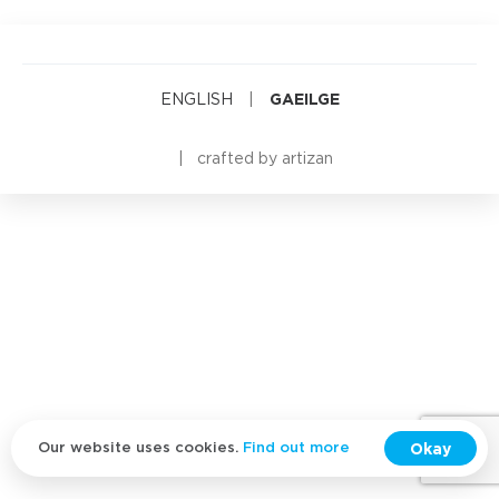
GAEILGE
ENGLISH
|
crafted by
artizan
Okay
Our website uses cookies.
Find out more