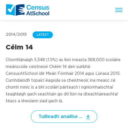
2014/2015
LATEST
Céim 14
Chomhlánaigh 5,348 (1.5%) as líon measta 368,000 scoláire
meánscoile ceistneoir Chéim 14 den suirbhé
CensusAtSchool idir Meán Fómhair 2014 agus Lúnasa 2015.
Cumhdaíodh topaicí éagsúla sa cheistneoir, ina measc cé
chomh minic is a bhí scoláirí páirteach i ngníomhaíochtaí
teaghlaigh gach seachtain go dtí líon na dteachtaireachtaí
téacs a sheolann siad gach lá.
Tuilleadh anailíse ...