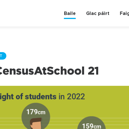
Baile
Glac páirt
Fai
T
CensusAtSchool 21