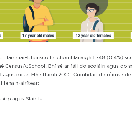
scoláire iar-bhunscoile, chomhlánaigh 1,748 (0.4%) sco
é CensusAtSchool. Bhí sé ar fáil do scoláirí agus do s
 agus mí an Mheithimh 2022. Cumhdaíodh réimse de t
 lena n-áirítear:
oirp agus Sláinte
n