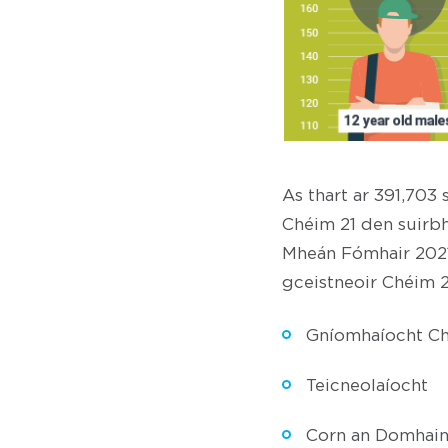
As thart ar 391,703 
Chéim 21 den suirbh
Mheán Fómhair 2021
gceistneoir Chéim 21
Gníomhaíocht Ch
Teicneolaíocht
Corn an Domhai