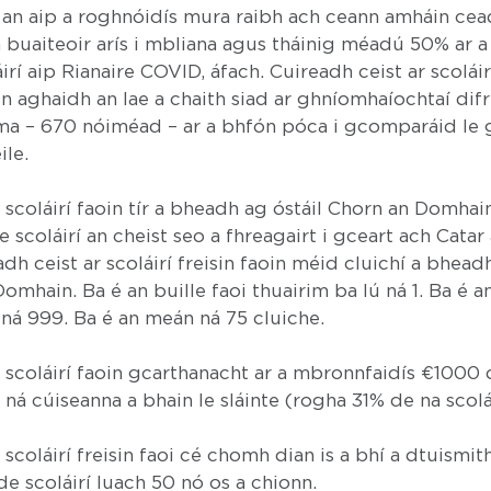
ná an aip a roghnóidís mura raibh ach ceann amháin cea
buaiteoir arís i mbliana agus tháinig méadú 50% ar a s
rí aip Rianaire COVID, áfach. Cuireadh ceist ar scoláirí
n aghaidh an lae a chaith siad ar ghníomhaíochtaí difriú
ma – 670 nóiméad – ar a bhfón póca i gcomparáid le
ile.
 scoláirí faoin tír a bheadh ag óstáil Chorn an Domhai
e scoláirí an cheist seo a fhreagairt i gceart ach Cata
dh ceist ar scoláirí freisin faoin méid cluichí a bheadh
Domhain. Ba é an buille faoi thuairim ba lú ná 1. Ba é an
ná 999. Ba é an meán ná 75 cluiche.
r scoláirí faoin gcarthanacht ar a mbronnfaidís €1000
 ná cúiseanna a bhain le sláinte (rogha 31% de na scolái
scoláirí freisin faoi cé chomh dian is a bhí a dtuismith
 scoláirí luach 50 nó os a chionn.