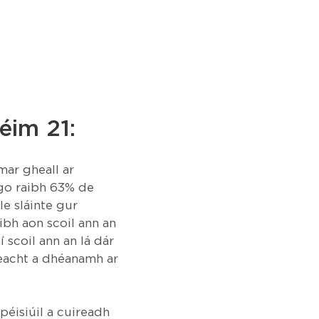
éim 21:
ar gheall ar
 go raibh 63% de
le sláinte gur
ibh aon scoil ann an
 scoil ann an lá dár
reacht a dhéanamh ar
spéisiúil a cuireadh