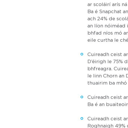
ar scoláirí arís 
Ba é Snapchat an 
ach 24% de scolái
an líon nóiméad i
bhfad níos mó a
eile curtha le ché
Cuireadh ceist ar
D’éirigh le 75% d
bhfreagra. Cuirea
le linn Chorn an 
thuairim ba mhó 
Cuireadh ceist a
Ba é an buaiteoir
Cuireadh ceist ar 
Roghnaigh 49% de