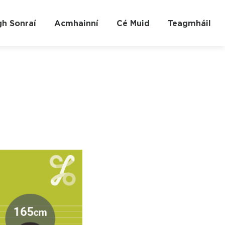
gh Sonraí
Acmhainní
Cé Muid
Teagmháil