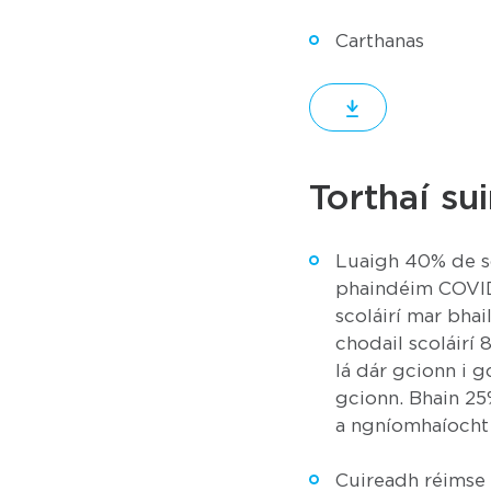
Carthanas
Torthaí su
Luaigh 40% de sc
phaindéim COVID-
scoláirí mar bhail
chodail scoláirí 
lá dár gcionn i g
gcionn. Bhain 25
a ngníomhaíocht
Cuireadh réimse c