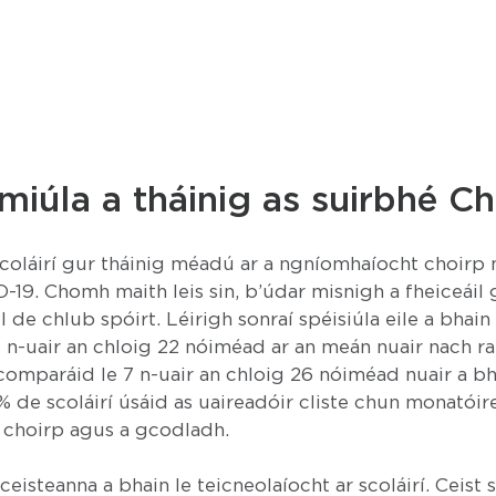
imiúla a tháinig as suirbhé Ch
oláirí gur tháinig méadú ar a ngníomhaíocht choirp m
19. Chomh maith leis sin, b’údar misnigh a fheiceáil
l de chlub spóirt. Léirigh sonraí spéisiúla eile a bhain 
8 n-uair an chloig 22 nóiméad ar an meán nuair nach ra
comparáid le 7 n-uair an chloig 26 nóiméad nuair a bhí
% de scoláirí úsáid as uaireadóir cliste chun monatói
 choirp agus a gcodladh.
eisteanna a bhain le teicneolaíocht ar scoláirí. Ceist 