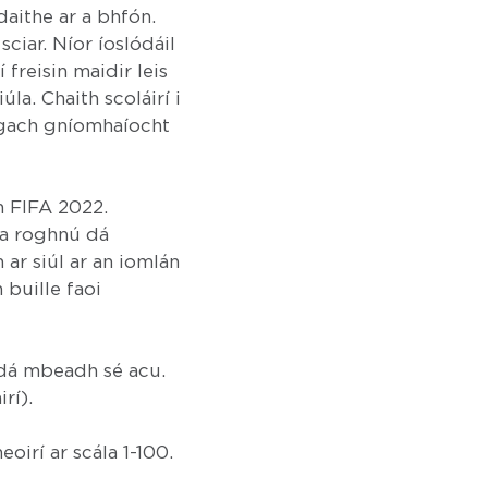
daithe ar a bhfón.
ciar. Níor íoslódáil
 freisin maidir leis
la. Chaith scoláirí i
 gach gníomhaíocht
n FIFA 2022.
r a roghnú dá
 ar siúl ar an iomlán
 buille faoi
 dá mbeadh sé acu.
rí).
eoirí ar scála 1-100.