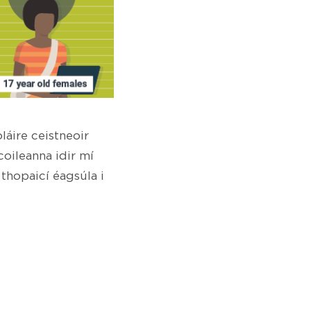
láire ceistneoir
coileanna idir mí
hopaicí éagsúla i